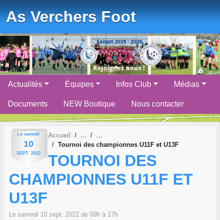
Panneau de gestion des cookies
As Verchers Foot
Actualités
Équipes
Infos Club
Médias
Documents
NEW Boutique
Nous contacter
Le
samedi
Accueil
10
Tournoi des championnes U11F et U13F
SEPT.
2022
TOURNOI DES
CHAMPIONNES U11F ET
U13F
Le
samedi
10
sept.
2022
de 09h à 17h