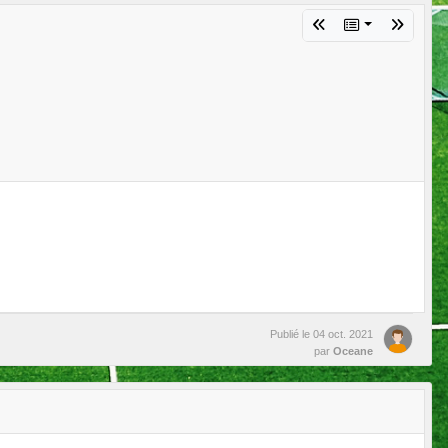
Publié le
04 oct. 2021
par
Oceane