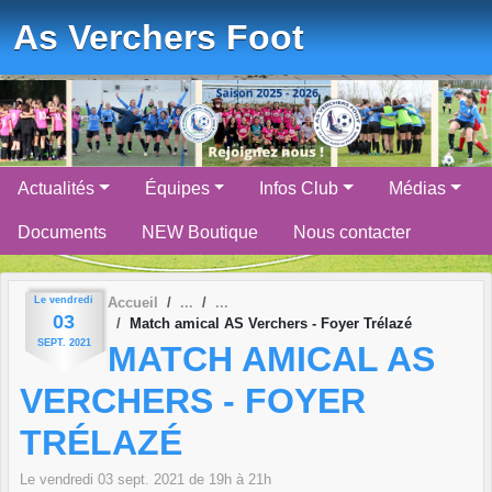
Panneau de gestion des cookies
As Verchers Foot
Actualités
Équipes
Infos Club
Médias
Documents
NEW Boutique
Nous contacter
Le
vendredi
Accueil
03
Match amical AS Verchers - Foyer Trélazé
SEPT.
2021
MATCH AMICAL AS
VERCHERS - FOYER
TRÉLAZÉ
Le
vendredi
03
sept.
2021
de 19h à 21h