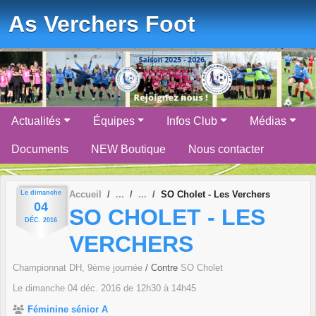
Panneau de gestion des cookies
As Verchers Foot
Actualités
Équipes
Infos Club
Médias
Documents
NEW Boutique
Nous contacter
Le
dimanche
Accueil
SO Cholet - Les Verchers
04
SO CHOLET - LES
DÉC.
2016
VERCHERS
Championnat DH, 9ème journée
/ Contre
SO Cholet
Le
dimanche
04
déc.
2016
de 12h30 à 14h45
Féminine sénior A