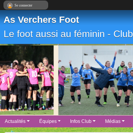
Panneau de gestion des cookies
Se connecter
As Verchers Foot
Le foot aussi au féminin - Cl
Actualités
Équipes
Infos Club
Médias