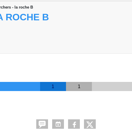
rchers - la roche B
A ROCHE B
1
1