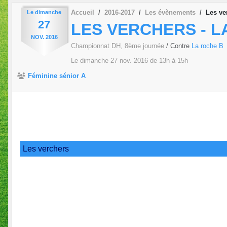
Accueil
2016-2017
Les évènements
Les ve
Le
dimanche
27
LES VERCHERS - L
NOV.
2016
Championnat DH, 8ème journée
/ Contre
La roche B
Le
dimanche
27
nov.
2016
de 13h à 15h
Féminine sénior A
Les verchers