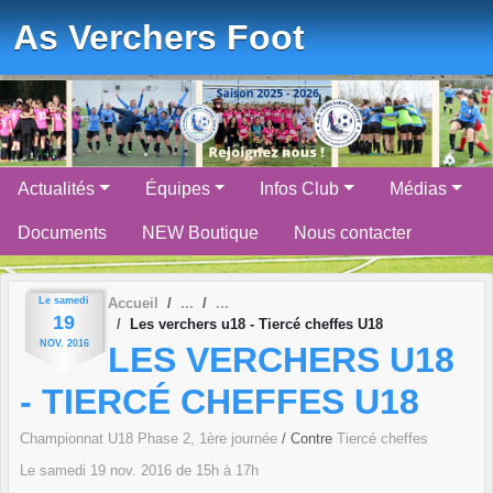
Panneau de gestion des cookies
As Verchers Foot
Actualités
Équipes
Infos Club
Médias
Documents
NEW Boutique
Nous contacter
Le
samedi
Accueil
19
Les verchers u18 - Tiercé cheffes U18
NOV.
2016
LES VERCHERS U18
- TIERCÉ CHEFFES U18
Championnat U18 Phase 2, 1ère journée
/ Contre
Tiercé cheffes
Le
samedi
19
nov.
2016
de 15h à 17h