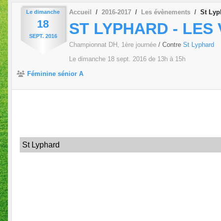
Accueil
2016-2017
Les évènements
St Lyp
Le
dimanche
18
ST LYPHARD - LES
SEPT.
2016
Championnat DH, 1ère journée
/ Contre
St Lyphard
Le
dimanche
18
sept.
2016
de 13h à 15h
Féminine sénior A
St Lyphard