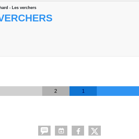
hard - Les verchers
 VERCHERS
2
1