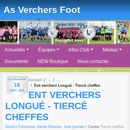
Panneau de gestion des cookies
As Verchers Foot
Actualités
Équipes
Infos Club
Médias
Documents
NEW Boutique
Nous contacter
Le
dimanche
Accueil
18
Ent verchers Longué - Tiercé cheffes
SEPT.
2016
ENT VERCHERS
LONGUÉ - TIERCÉ
CHEFFES
District Féminines 2ième Division, 1ère journée
/ Contre
Tiercé cheffes