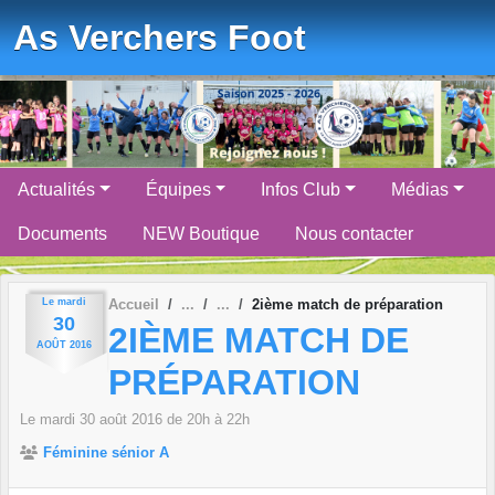
Panneau de gestion des cookies
As Verchers Foot
Actualités
Équipes
Infos Club
Médias
Documents
NEW Boutique
Nous contacter
Le
mardi
Accueil
2ième match de préparation
30
2IÈME MATCH DE
AOÛT
2016
PRÉPARATION
Le
mardi
30
août
2016
de 20h à 22h
Féminine sénior A