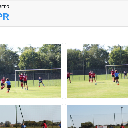
 AEPR
PR