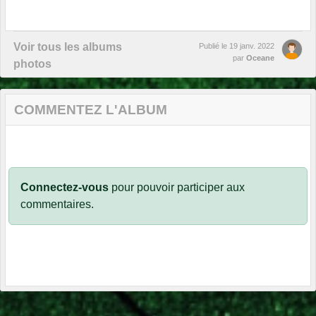
Voir tous les albums
Publié le
19 janv. 2022
par
Oceane
photos
COMMENTEZ L'ALBUM
Connectez-vous
pour pouvoir participer aux
commentaires.