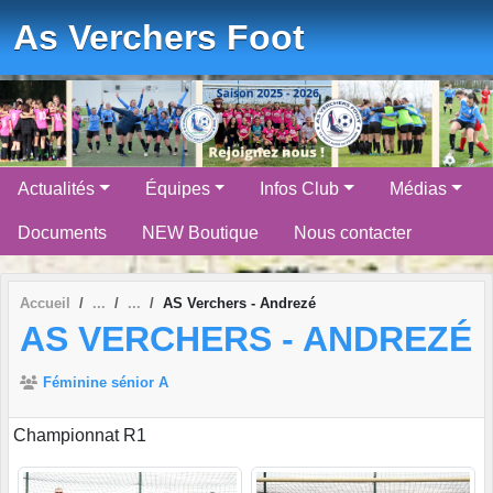
Panneau de gestion des cookies
As Verchers Foot
Actualités
Équipes
Infos Club
Médias
Documents
NEW Boutique
Nous contacter
Accueil
AS Verchers - Andrezé
AS VERCHERS - ANDREZÉ
Féminine sénior A
Championnat R1