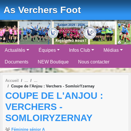
Panneau de gestion des cookies
As Verchers Foot
Actualités
Équipes
Infos Club
Médias
Documents
NEW Boutique
Nous contacter
Accueil
Coupe de l'Anjou : Verchers - SomloirYzernay
COUPE DE L'ANJOU :
VERCHERS -
SOMLOIRYZERNAY
Féminine sénior A