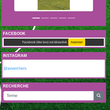
FACEBOOK
Facebook (like box) est désactivé.
Autoriser
INSTAGRAM
@asverchers
RECHERCHE