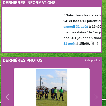
DERNIÈRES INFORMATIONS...
❗️
Notez bien les dates le 1er 
GF et nos U11 jouent en fina
❗️
samedi 31 août
à 15h00. 🗓
bien les dates : le 1er juin 
nos U11 jouent en finale ! +
❗️
31 août
à 15h00. 🗓
DERNIÈRES PHOTOS
+ de photos
Précedent
Suiva