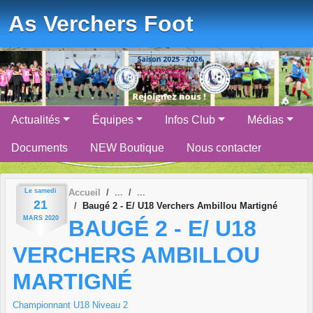
Panneau de gestion des cookies
As Verchers Foot
Actualités
Équipes
Infos Club
Médias
Documents
NEW Boutique
Nous contacter
Le
samedi
Accueil
21
Baugé 2 - E/ U18 Verchers Ambillou Martigné
MARS
2020
BAUGÉ 2 - E/ U18
VERCHERS AMBILLOU
MARTIGNÉ
Championnant U18 Niveau 2