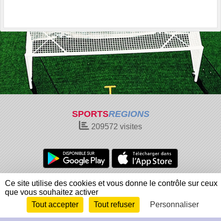
SPORTS
REGIONS
209572
visites
Charte cookies
Gestion des cookies
Ce site utilise des cookies et vous donne le contrôle sur ceux
que vous souhaitez activer
Informations légales
Signaler un contenu inapproprié
Tout accepter
Tout refuser
Personnaliser
Envie de participer ?
Connexion