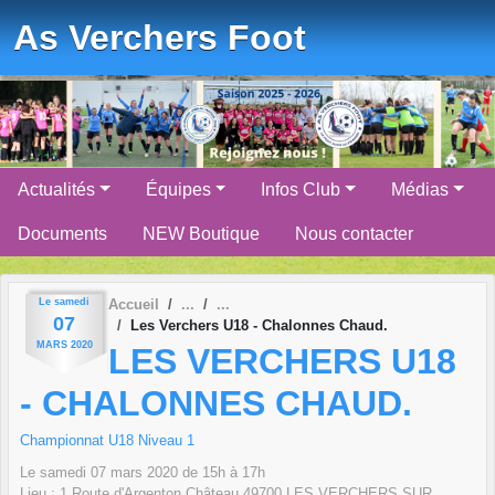
Panneau de gestion des cookies
As Verchers Foot
Actualités
Équipes
Infos Club
Médias
Documents
NEW Boutique
Nous contacter
Le
samedi
Accueil
07
Les Verchers U18 - Chalonnes Chaud.
MARS
2020
LES VERCHERS U18
- CHALONNES CHAUD.
Championnat U18 Niveau 1
Le
samedi
07
mars
2020
de 15h à 17h
Lieu :
1 Route d'Argenton Château
49700
LES VERCHERS SUR