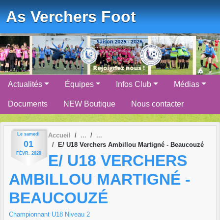
Panneau de gestion des cookies
As Verchers Foot
Actualités
Équipes
Infos Club
Médias
Documents
NEW Boutique
Nous contacter
Le
samedi
Accueil
01
E/ U18 Verchers Ambillou Martigné - Beaucouzé
FÉVR.
2020
E/ U18 VERCHERS
AMBILLOU MARTIGNÉ -
BEAUCOUZÉ
Championnant U18 Niveau 2