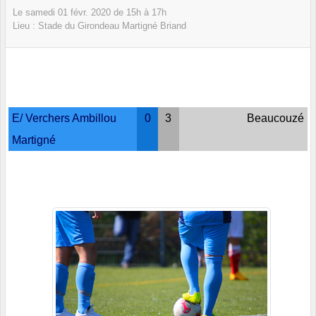
Le
samedi
01
févr.
2020
de 15h à 17h
Lieu :
Stade du Girondeau
Martigné Briand
E/ Verchers Ambillou
0
3
Beaucouzé
Martigné