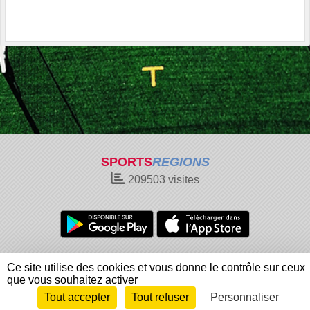
SPORTS
REGIONS
209503
visites
Charte cookies
Gestion des cookies
Ce site utilise des cookies et vous donne le contrôle sur ceux
Informations légales
Signaler un contenu inapproprié
que vous souhaitez activer
Tout accepter
Tout refuser
Personnaliser
Envie de participer ?
Connexion