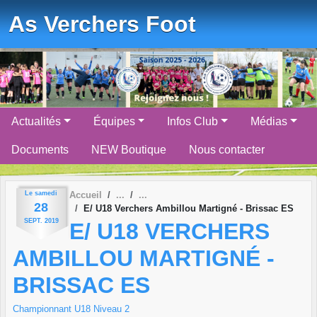
Panneau de gestion des cookies
As Verchers Foot
Actualités
Équipes
Infos Club
Médias
Documents
NEW Boutique
Nous contacter
Le
samedi
Accueil
28
E/ U18 Verchers Ambillou Martigné - Brissac ES
SEPT.
2019
E/ U18 VERCHERS
AMBILLOU MARTIGNÉ -
BRISSAC ES
Championnant U18 Niveau 2