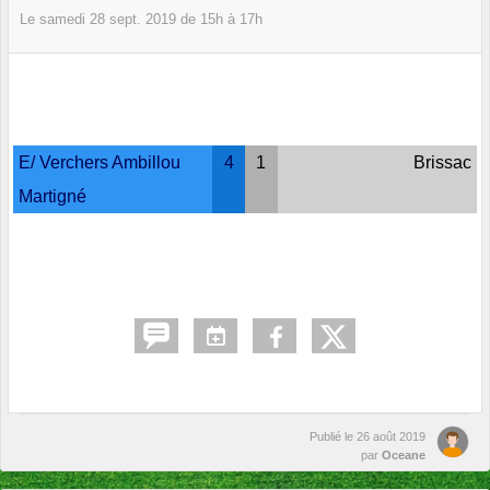
Le
samedi
28
sept.
2019
de 15h à 17h
E/ Verchers Ambillou
4
1
Brissac
Martigné
Publié le
26 août 2019
par
Oceane