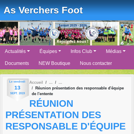
Panneau de gestion des cookies
As Verchers Foot
Actualités
Équipes
Infos Club
Médias
Documents
NEW Boutique
Nous contacter
Le
vendredi
Accueil
13
Réunion présentation des responsable d'équipe
de l'entente
SEPT.
2019
RÉUNION
PRÉSENTATION DES
RESPONSABLE D'ÉQUIPE