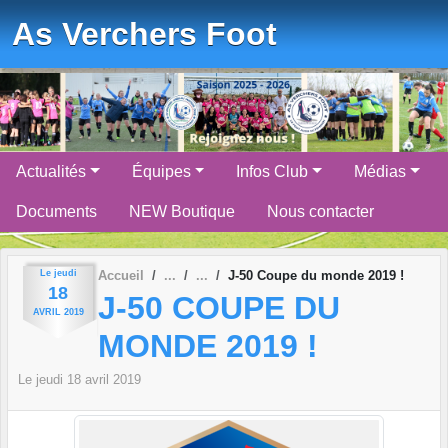
Panneau de gestion des cookies
As Verchers Foot
Actualités
Équipes
Infos Club
Médias
Documents
NEW Boutique
Nous contacter
Le
jeudi
Accueil
J-50 Coupe du monde 2019 !
18
J-50 COUPE DU
AVRIL
2019
MONDE 2019 !
Le
jeudi
18
avril
2019