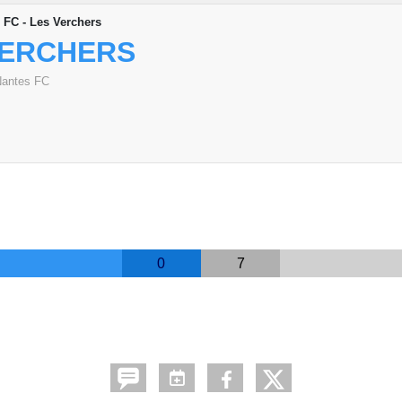
 FC - Les Verchers
VERCHERS
antes FC
0
7