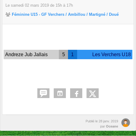
Le
samedi
02
mars
2019
de 15h à 17h
Féminine U15 - GF Verchers / Ambillou / Martigné / Doué
Andreze Jub Jallais
5
1
Les Verchers U18
Publié le
28 janv. 2019
par
Oceane