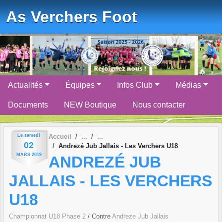
Panneau de gestion des cookies
As Verchers Foot
Actualités
Équipes
Infos Club
Médias
Documents
NEW Boutique
Nous contacter
Le
samedi
Accueil
02
Andrezé Jub Jallais - Les Verchers U18
MARS
2019
ANDREZÉ JUB
JALLAIS - LES VERCHERS
U18
Championnat U18 Phase 2
/ Contre
Andreze Jub Jallais