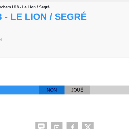
rchers U18 - Le Lion / Segré
- LE LION / SEGRÉ
N
NON
JOUÉ