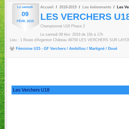
Accueil
2018-2019
Les évènements
Les Ve
Le
samedi
09
LES VERCHERS U18 
FÉVR.
2019
Championnat U18 Phase 2
Le
samedi
09
févr.
2019
de 15h à 17h
Lieu :
1 Route d'Argenton Château
49700
LES VERCHERS SUR LAYO
Féminine U15 - GF Verchers / Ambillou / Martigné / Doué
Les Verchers U18