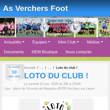
Panneau de gestion des cookies
As Verchers Foot
Actualités
Équipes
Infos Club
Médias
Documents
NEW Boutique
Nous contacter
Le
samedi
Accueil
Loto du club !
10
LOTO DU CLUB !
NOV.
2018
Le
samedi
10
nov.
2018
de 20h à 23h45
Lieu :
place du Vicomte de Maupéou
49700
Verchers sur Layon