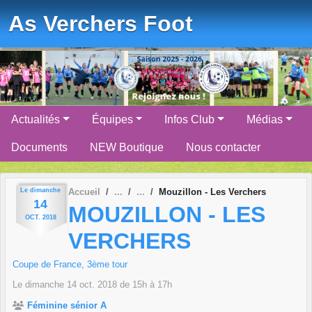
Panneau de gestion des cookies
As Verchers Foot
Actualités
Équipes
Infos Club
Médias
Documents
NEW Boutique
Nous contacter
Le
dimanche
Accueil
Mouzillon - Les Verchers
14
MOUZILLON - LES
OCT.
2018
VERCHERS
Coupe de France, 3ème tour
Le
dimanche
14
oct.
2018
de 15h à 17h
Féminine sénior A