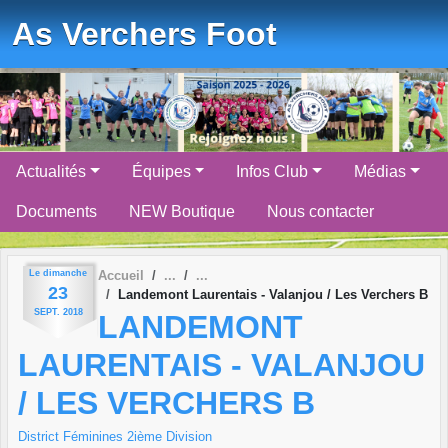
Panneau de gestion des cookies
As Verchers Foot
Actualités
Équipes
Infos Club
Médias
Documents
NEW Boutique
Nous contacter
Le
dimanche
Accueil
23
Landemont Laurentais - Valanjou / Les Verchers B
SEPT.
2018
LANDEMONT
LAURENTAIS - VALANJOU
/ LES VERCHERS B
District Féminines 2ième Division