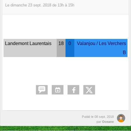
Le
dimanche
23
sept.
2018
de 13h à 15h
Landemont Laurentais
18
0
Valanjou / Les Verchers
B
Publié le
08 sept. 2018
par
Oceane