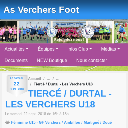
Panneau de gestion des cookies
As Verchers Foot
Actualités
Équipes
Infos Club
Médias
Documents
NEW Boutique
Nous contacter
Le
samedi
Accueil
22
Tiercé / Durtal - Les Verchers U18
SEPT.
2018
TIERCÉ / DURTAL -
LES VERCHERS U18
Le
samedi
22
sept.
2018
de 16h à 18h
Féminine U15 - GF Verchers / Ambillou / Martigné / Doué