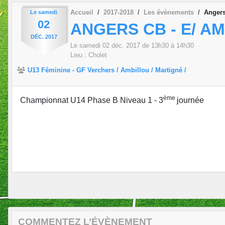
Accueil
2017-2018
Les évènements
Angers
Le
samedi
02
ANGERS CB - E/ A
DÉC.
2017
Le
samedi
02
déc.
2017
de 13h30 à 14h30
Lieu :
Cholet
U13 Féminine - GF Verchers / Ambillou / Martigné /
ème
Championnat U14 Phase B Niveau 1 - 3
journée
COMMENTEZ L’ÉVÈNEMENT