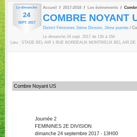
Accueil
2017-2018
Les évènements
Combre
Le
dimanche
24
COMBRE NOYANT U
SEPT.
2017
District Féminines 2ième Division, 2ème journée
/ C
Le
dimanche
24
sept.
2017
de 13h à 15h
Lieu :
STADE BEL AIR 1 RUE BORDEAUX MONTRIEUX BEL AIR D
Combre Noyant US
Journée 2
FEMININES 2E DIVISION
dimanche 24 septembre 2017 - 13H00