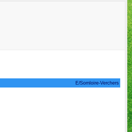
E/Somloire-Verchers