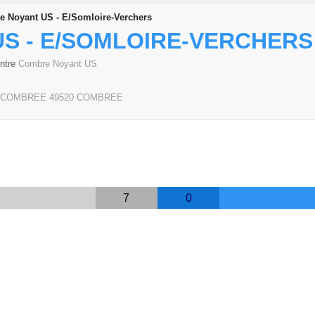
 Noyant US - E/Somloire-Verchers
S - E/SOMLOIRE-VERCHERS
ontre
Combre Noyant US
E COMBREE
49520
COMBREE
7
0