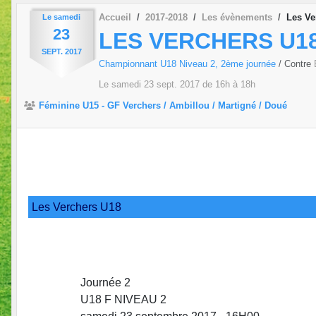
Accueil
2017-2018
Les évènements
Les Ve
Le
samedi
23
LES VERCHERS U18
SEPT.
2017
Championnant U18 Niveau 2, 2ème journée
/ Contre
Le
samedi
23
sept.
2017
de 16h à 18h
Féminine U15 - GF Verchers / Ambillou / Martigné / Doué
Les Verchers U18
Journée 2
U18 F NIVEAU 2