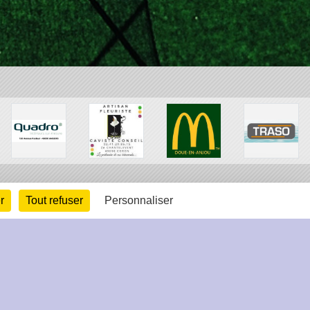
r
Tout refuser
Personnaliser
arte cookies
Gestion des cookies
s légales
Signaler un contenu inapproprié