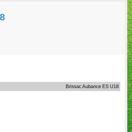
8
Brissac Aubance ES U18