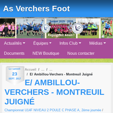
Panneau de gestion des cookies
As Verchers Foot
Actualités
Équipes
Infos Club
Médias
Documents
NEW Boutique
Nous contacter
Le
samedi
Accueil
23
E/ Ambillou-Verchers - Montreuil Juigné
SEPT.
2017
E/ AMBILLOU-
VERCHERS - MONTREUIL
JUIGNÉ
Championnat U14F NIVEAU 2 POULE C PHASE A, 2ème journée
/