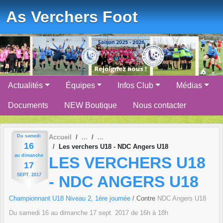
Panneau de gestion des cookies
As Verchers Foot
Actualités
Équipes
Infos Club
Médias
Documents
NEW Boutique
Nous contacter
Du
samedi
Accueil
16
Les verchers U18 - NDC Angers U18
au
dimanche
LES VERCHERS U18
17
SEPT.
2017
- NDC ANGERS U18
Championnant U18 Niveau 2, 1ère journée
/ Contre
NDC Angers U18
Du
samedi
16
au
dimanche
17
sept.
2017
de 16h à 18h