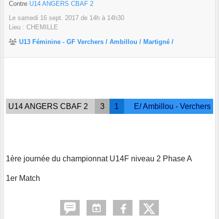
Contre
U14 ANGERS CBAF 2
Le
samedi
16
sept.
2017
de 14h à 14h30
Lieu :
CHEMILLE
U13 Féminine - GF Verchers / Ambillou / Martigné /
U14 ANGERS CBAF 2
3
1
E/ Ambillou - Verchers
1ère journée du championnat U14F niveau 2 Phase A
1er Match