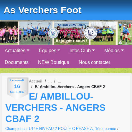
Panneau de gestion des cookies
As Verchers Foot
Actualités
Équipes
Infos Club
Médias
Documents
NEW Boutique
Nous contacter
Le
samedi
Accueil
16
E/ Ambillou-Verchers - Angers CBAF 2
SEPT.
2017
E/ AMBILLOU-
VERCHERS - ANGERS
CBAF 2
Championnat U14F NIVEAU 2 POULE C PHASE A, 1ère journée
/