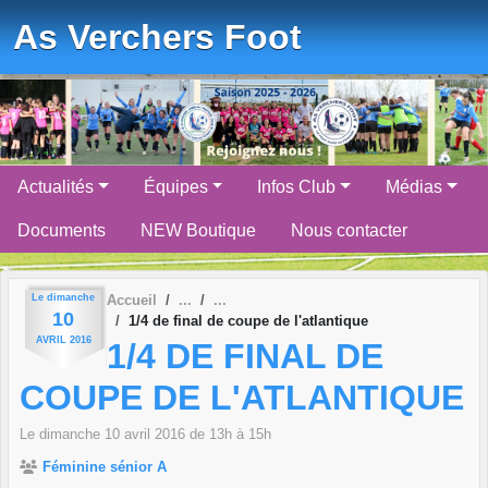
Panneau de gestion des cookies
As Verchers Foot
Actualités
Équipes
Infos Club
Médias
Documents
NEW Boutique
Nous contacter
Le
dimanche
Accueil
10
1/4 de final de coupe de l'atlantique
AVRIL
2016
1/4 DE FINAL DE
COUPE DE L'ATLANTIQUE
Le
dimanche
10
avril
2016
de 13h à 15h
Féminine sénior A