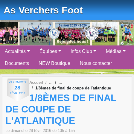
Panneau de gestion des cookies
As Verchers Foot
Actualités
Équipes
Infos Club
Médias
Documents
NEW Boutique
Nous contacter
Le
dimanche
Accueil
28
1/8èmes de final de coupe de l'atlantique
FÉVR.
2016
1/8ÈMES DE FINAL
DE COUPE DE
L'ATLANTIQUE
Le
dimanche
28
févr.
2016
de 13h à 15h