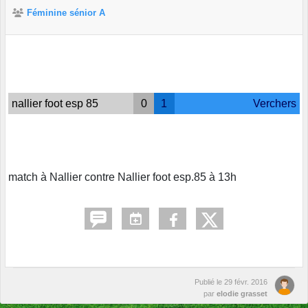
Féminine sénior A
nallier foot esp 85
0
1
Verchers
match à Nallier contre Nallier foot esp.85 à 13h
Publié le
29 févr. 2016
par
elodie grasset