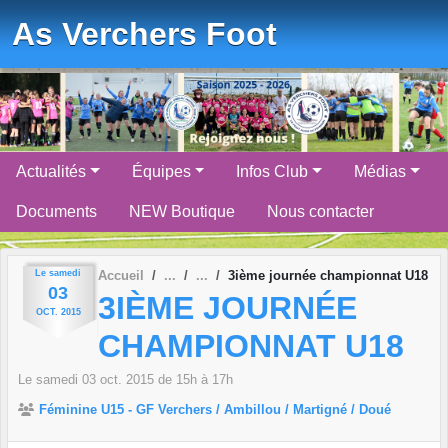
Panneau de gestion des cookies
As Verchers Foot
Actualités
Équipes
Infos Club
Médias
Documents
NEW Boutique
Nous contacter
Le
samedi
Accueil
3ième journée championnat U18
03
3IÈME JOURNÉE
OCT.
2015
CHAMPIONNAT U18
Le
samedi
03
oct.
2015
de 15h à 17h
Féminine U15 - GF Verchers / Ambillou / Martigné / Doué