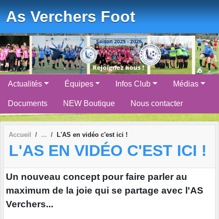
Panneau de gestion des cookies
As Verchers Foot
Actualités
Équipes
Infos Club
Médias
Documents
NEW Boutique
Nous contacter
Accueil
L'AS en vidéo c'est ici !
L'AS EN VIDÉO C'EST ICI !
Un nouveau concept pour faire parler au
maximum de la joie qui se partage avec l'AS
Verchers...