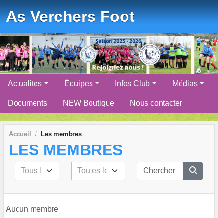
Panneau de gestion des cookies
As Verchers Foot
Actualités
Équipes
Infos Club
Médias
Documents
NEW Boutique
Nous contacter
Accueil
Les membres
LES MEMBRES
Aucun membre