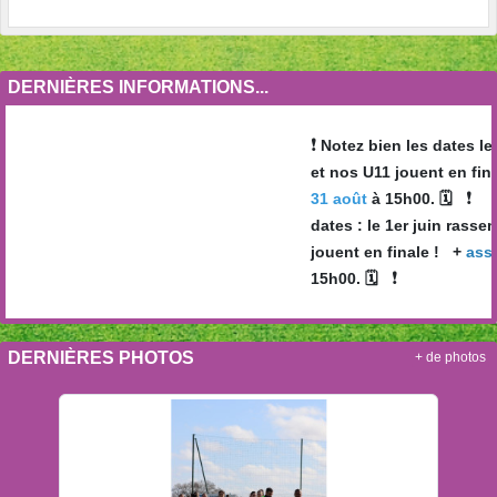
DERNIÈRES INFORMATIONS...
❗️
Notez bien les dates le
et nos U11 jouent en fin
❗️
31 août
à 15h00. 🗓
dates : le 1er juin rass
jouent en finale ! +
asse
❗️
15h00. 🗓
DERNIÈRES PHOTOS
+ de photos